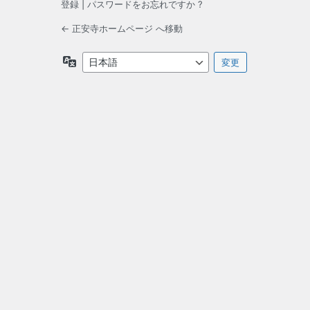
登録
|
パスワードをお忘れですか ?
← 正安寺ホームページ へ移動
言
語